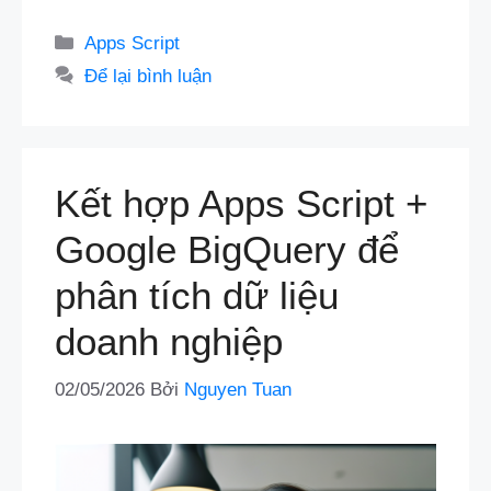
Danh
Apps Script
mục
Để lại bình luận
Kết hợp Apps Script +
Google BigQuery để
phân tích dữ liệu
doanh nghiệp
02/05/2026
Bởi
Nguyen Tuan