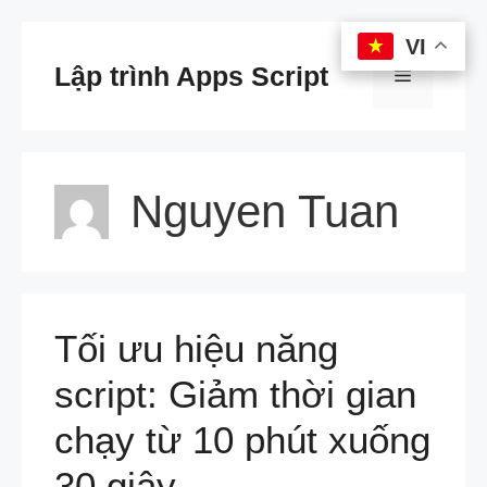
Chuyển
VI
VI
đến
Lập trình Apps Script
Menu
nội
dung
Nguyen Tuan
Tối ưu hiệu năng
script: Giảm thời gian
chạy từ 10 phút xuống
30 giây