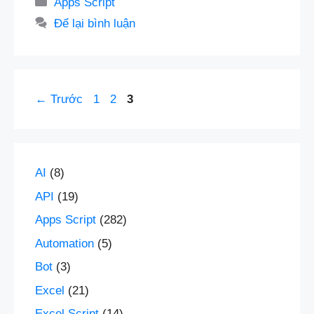
Danh
Apps Script
mục
Để lại bình luận
Trang
Trang
Trang
←
Trước
1
2
3
AI
(8)
API
(19)
Apps Script
(282)
Automation
(5)
Bot
(3)
Excel
(21)
Excel Script
(14)