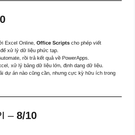
10
ới Excel Online,
Office Scripts
cho phép viết
để xử lý dữ liệu phức tạp.
Automate, rồi trả kết quả về PowerApps.
l, xử lý bảng dữ liệu lớn, định dạng dữ liệu.
i dự án nào cũng cần, nhưng cực kỳ hữu ích trong
PI –
8/10