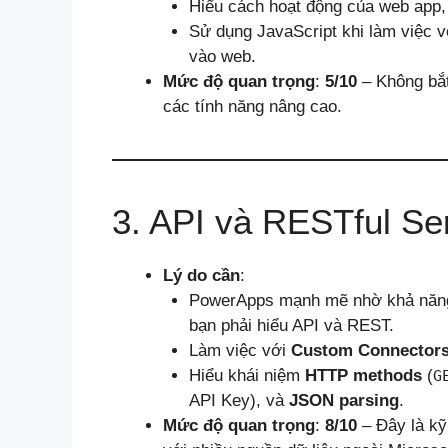
Hiểu cách hoạt động của web app, 
Sử dụng JavaScript khi làm việc 
vào web.
Mức độ quan trọng
:
5/10
– Không bắt
các tính năng nâng cao.
3. API và RESTful Se
Lý do cần
:
PowerApps mạnh mẽ nhờ khả năng k
bạn phải hiểu API và REST.
Làm việc với
Custom Connector
Hiểu khái niệm
HTTP methods
(
G
API Key), và
JSON parsing
.
Mức độ quan trọng
:
8/10
– Đây là kỹ