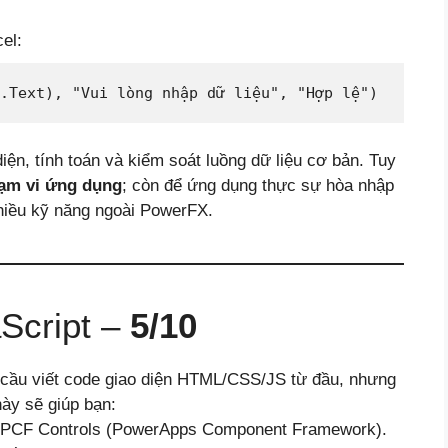
el:
iện, tính toán và kiểm soát luồng dữ liệu cơ bản. Tuy
ạm vi ứng dụng
; còn để ứng dụng thực sự hòa nhập
nhiều kỹ năng ngoài PowerFX.
Script –
5/10
cầu viết code giao diện HTML/CSS/JS từ đầu, nhưng
ày sẽ giúp bạn:
ới PCF Controls (PowerApps Component Framework).