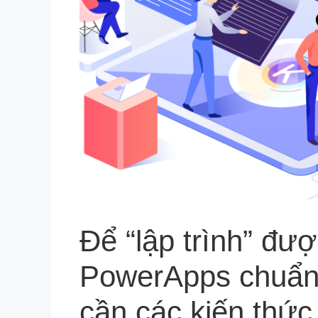
Để “lập trình” đư
PowerApps chuẩn
cần các kiến thức