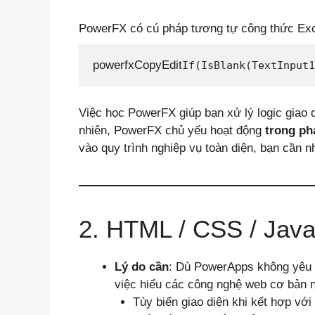
PowerFX có cú pháp tương tự công thức Exc
powerfxCopyEdit
Việc học PowerFX giúp bạn xử lý logic giao d
nhiên, PowerFX chủ yếu hoạt động
trong ph
vào quy trình nghiệp vụ toàn diện, bạn cần 
2. HTML / CSS / Java
Lý do cần
: Dù PowerApps không yêu 
việc hiểu các công nghệ web cơ bản n
Tùy biến giao diện khi kết hợp v