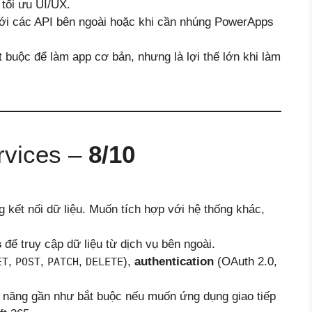
tối ưu UI/UX.
với các API bên ngoài hoặc khi cần nhúng PowerApps
 buộc để làm app cơ bản, nhưng là lợi thế lớn khi làm
rvices –
8/10
ết nối dữ liệu. Muốn tích hợp với hệ thống khác,
s
để truy cập dữ liệu từ dịch vụ bên ngoài.
,
,
,
),
authentication
(OAuth 2.0,
ET
POST
PATCH
DELETE
 năng gần như bắt buộc nếu muốn ứng dụng giao tiếp