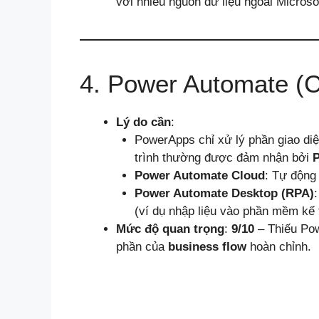
với nhiều nguồn dữ liệu ngoài Microso
4. Power Automate (
Lý do cần
:
PowerApps chỉ xử lý phần giao diệ
trình thường được đảm nhận bởi
P
Power Automate Cloud
: Tự động 
Power Automate Desktop (RPA)
(ví dụ nhập liệu vào phần mềm kế 
Mức độ quan trọng
:
9/10
– Thiếu Pow
phần của
business flow
hoàn chỉnh.