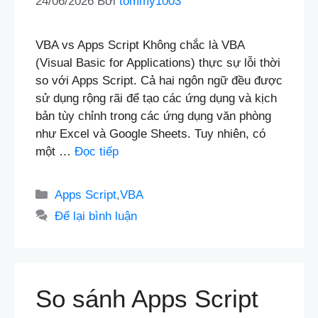
24/06/2026
Bởi
tommy1003
VBA vs Apps Script Không chắc là VBA
(Visual Basic for Applications) thực sự lỗi thời
so với Apps Script. Cả hai ngôn ngữ đều được
sử dụng rộng rãi để tạo các ứng dụng và kịch
bản tùy chỉnh trong các ứng dụng văn phòng
như Excel và Google Sheets. Tuy nhiên, có
một …
Đọc tiếp
Danh
Apps Script
,
VBA
mục
Để lại bình luận
So sánh Apps Script