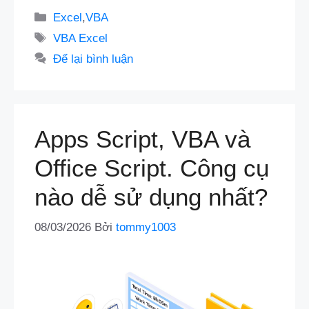
Danh
Excel
,
VBA
mục
Thẻ
VBA Excel
Để lại bình luận
Apps Script, VBA và
Office Script. Công cụ
nào dễ sử dụng nhất?
08/03/2026
Bởi
tommy1003