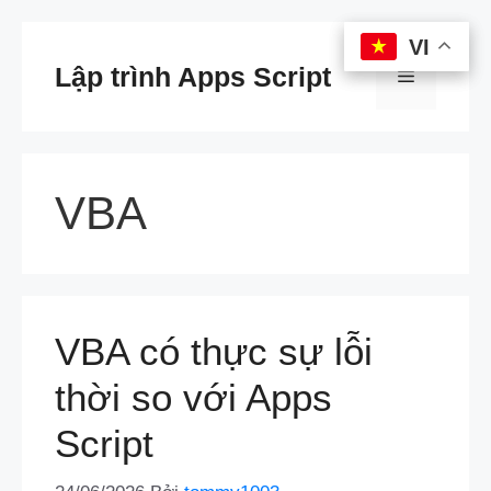
Chuyển
VI
VI
đến
Lập trình Apps Script
Menu
nội
dung
VBA
VBA có thực sự lỗi
thời so với Apps
Script