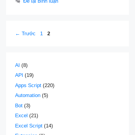
Để lại bình luận
Trang
Trang
←
Trước
1
2
AI
(8)
API
(19)
Apps Script
(220)
Automation
(5)
Bot
(3)
Excel
(21)
Excel Script
(14)