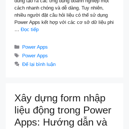
dùng tạo ra các ứng dụng doanh nghiệp một
cách nhanh chóng và dễ dàng. Tuy nhiên,
nhiều người đặt câu hỏi liệu có thể sử dụng
Power Apps kết hợp với các cơ sở dữ liệu phi
…
Đọc tiếp
Danh
Power Apps
mục
Thẻ
Power Apps
Để lại bình luận
Xây dựng form nhập
liệu động trong Power
Apps: Hướng dẫn và