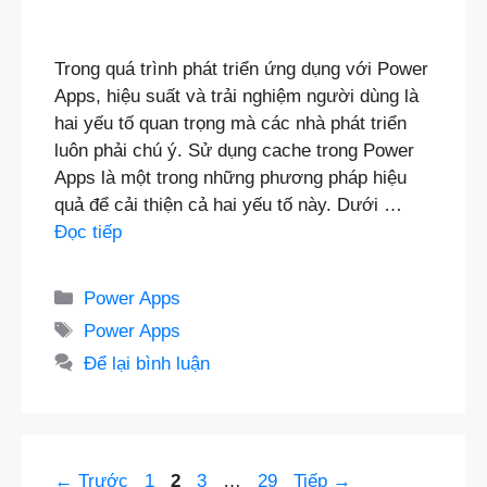
Trong quá trình phát triển ứng dụng với Power
Apps, hiệu suất và trải nghiệm người dùng là
hai yếu tố quan trọng mà các nhà phát triển
luôn phải chú ý. Sử dụng cache trong Power
Apps là một trong những phương pháp hiệu
quả để cải thiện cả hai yếu tố này. Dưới …
Đọc tiếp
Danh
Power Apps
mục
Thẻ
Power Apps
Để lại bình luận
Trang
Trang
Trang
Trang
←
Trước
1
2
3
…
29
Tiếp
→