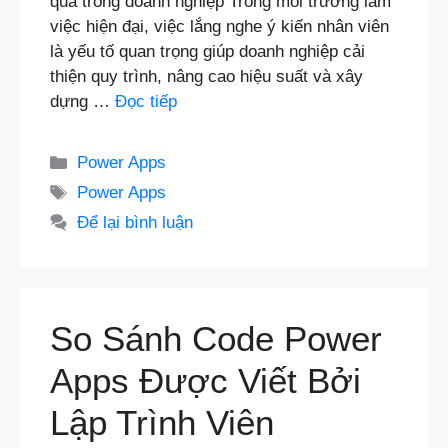
quả trong doanh nghiệp Trong môi trường làm
việc hiện đại, việc lắng nghe ý kiến nhân viên
là yếu tố quan trọng giúp doanh nghiệp cải
thiện quy trình, nâng cao hiệu suất và xây
dựng …
Đọc tiếp
Danh
Power Apps
mục
Thẻ
Power Apps
Để lại bình luận
So Sánh Code Power
Apps Được Viết Bởi
Lập Trình Viên