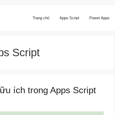
Trang chủ
Apps Script
Power Apps
s Script
hữu ích trong Apps Script