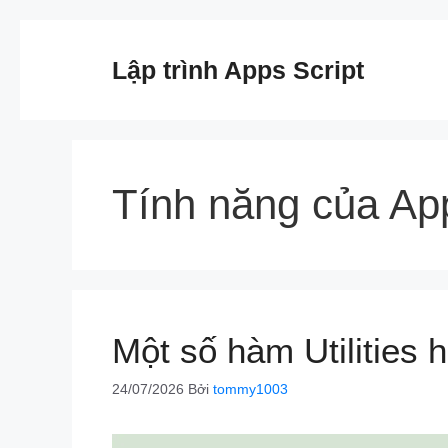
Chuyển
đến
Lập trình Apps Script
nội
dung
Tính năng của App
Một số hàm Utilities 
24/07/2026
Bởi
tommy1003