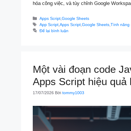
hóa công việc, và tùy chỉnh Google Workspa
Danh
Apps Script
,
Google Sheets
mục
Thẻ
App Script
,
Apps Script
,
Google Sheets
,
Tính năng 
Để lại bình luận
Một vài đoạn code Ja
Apps Script hiệu quả
17/07/2026
Bởi
tommy1003