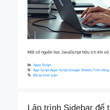
Một số nguồn học JavaScript hữu ích khi sử
Danh
Apps Script
mục
Thẻ
App Script
,
Apps Script
,
Google Sheets
,
Tính năng 
Để lại bình luận
Lập trình Sidebar để 