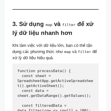
3. Sử dụng
và
để xử
map
filter
lý dữ liệu nhanh hơn
Khi làm việc với dữ liệu lớn, bạn có thể tận
dụng các phương thức như
và
để
map
filter
xử lý dữ liệu hiệu quả.
function processData() {  
  const sheet = 
SpreadsheetApp.getActiveSpreadshee
t().getActiveSheet();  
  const data = 
sheet.getDataRange().getValues();  
  const filteredData = 
data.filter(row => row[1] > 100);  