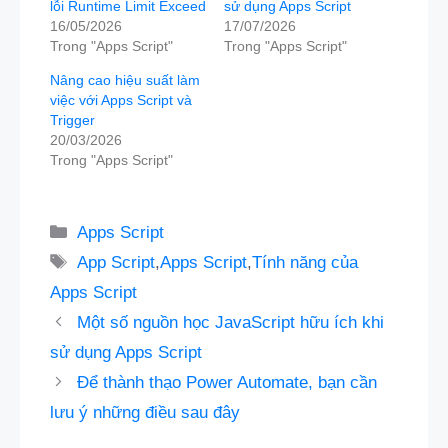
lỗi Runtime Limit Exceed
sử dụng Apps Script
16/05/2026
17/07/2026
Trong "Apps Script"
Trong "Apps Script"
Nâng cao hiệu suất làm
việc với Apps Script và
Trigger
20/03/2026
Trong "Apps Script"
Danh
Apps Script
mục
Thẻ
App Script
,
Apps Script
,
Tính năng của
Apps Script
Một số nguồn học JavaScript hữu ích khi
sử dụng Apps Script
Để thành thạo Power Automate, bạn cần
lưu ý những điều sau đây