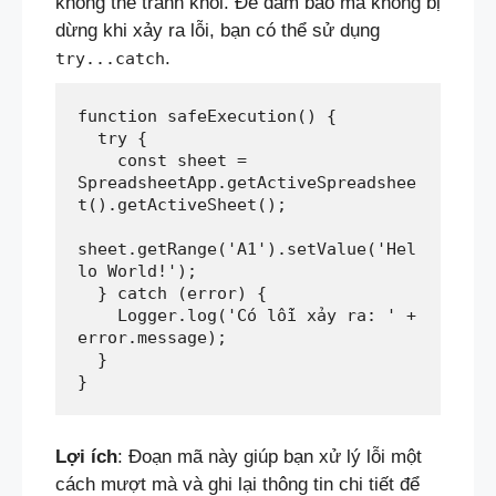
không thể tránh khỏi. Để đảm bảo mã không bị
dừng khi xảy ra lỗi, bạn có thể sử dụng
.
try...catch
function safeExecution() {  
  try {  
    const sheet = 
SpreadsheetApp.getActiveSpreadshee
t().getActiveSheet();  
sheet.getRange('A1').setValue('Hel
lo World!');  
  } catch (error) {  
    Logger.log('Có lỗi xảy ra: ' + 
error.message);  
  }  
}
Lợi ích
: Đoạn mã này giúp bạn xử lý lỗi một
cách mượt mà và ghi lại thông tin chi tiết để