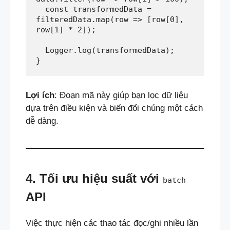
  const transformedData = 
filteredData.map(row => [row[0], 
row[1] * 2]);  
  Logger.log(transformedData);  
}
Lợi ích
: Đoạn mã này giúp bạn lọc dữ liệu
dựa trên điều kiện và biến đổi chúng một cách
dễ dàng.
4. Tối ưu hiệu suất với
batch
API
Việc thực hiện các thao tác đọc/ghi nhiều lần