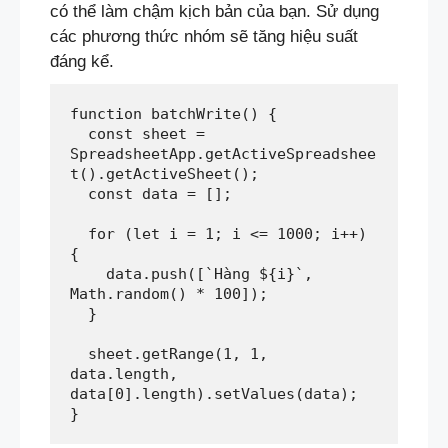
có thể làm chậm kịch bản của bạn. Sử dụng
các phương thức nhóm sẽ tăng hiệu suất
đáng kể.
function batchWrite() {  
  const sheet = 
SpreadsheetApp.getActiveSpreadshee
t().getActiveSheet();  
  const data = [];  
  for (let i = 1; i <= 1000; i++) 
{  
    data.push([`Hàng ${i}`, 
Math.random() * 100]);  
  }  
  sheet.getRange(1, 1, 
data.length, 
data[0].length).setValues(data);  
}