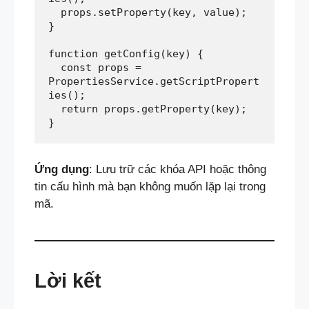
  props.setProperty(key, value);  
}  
function getConfig(key) {  
  const props = 
PropertiesService.getScriptPropert
ies();  
  return props.getProperty(key);  
}
Ứng dụng
: Lưu trữ các khóa API hoặc thông
tin cấu hình mà bạn không muốn lặp lại trong
mã.
Lời kết