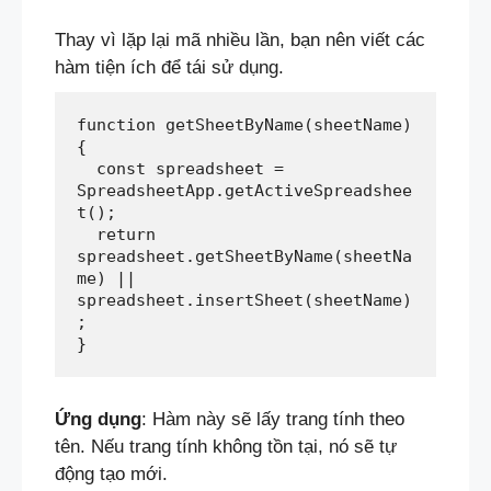
Thay vì lặp lại mã nhiều lần, bạn nên viết các
hàm tiện ích để tái sử dụng.
function getSheetByName(sheetName) 
{  
  const spreadsheet = 
SpreadsheetApp.getActiveSpreadshee
t();  
  return 
spreadsheet.getSheetByName(sheetNa
me) || 
spreadsheet.insertSheet(sheetName)
;  
}
Ứng dụng
: Hàm này sẽ lấy trang tính theo
tên. Nếu trang tính không tồn tại, nó sẽ tự
động tạo mới.