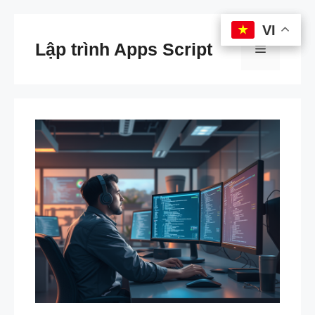
Chuyển
VI
VI
đến
Lập trình Apps Script
Menu
nội
dung