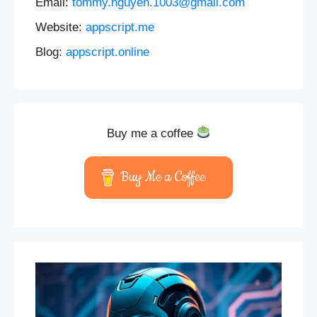
Email:
tommy.nguyen.1003@gmail.com
Website:
appscript.me
Blog:
appscript.online
Buy me a coffee
Buy Me a Coffee