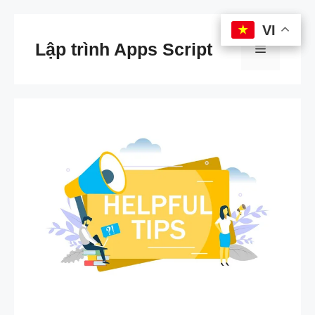
Chuyển
VI
VI
đến
Lập trình Apps Script
Menu
nội
dung