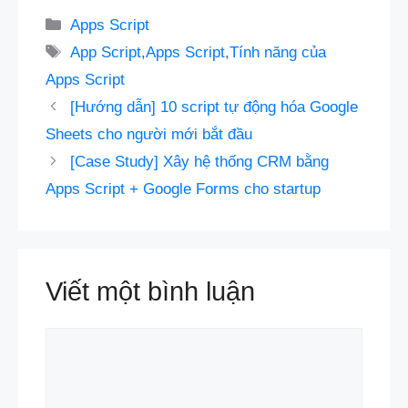
Danh
Apps Script
mục
Thẻ
App Script
,
Apps Script
,
Tính năng của
Apps Script
[Hướng dẫn] 10 script tự động hóa Google
Sheets cho người mới bắt đầu
[Case Study] Xây hệ thống CRM bằng
Apps Script + Google Forms cho startup
Viết một bình luận
Bình
luận