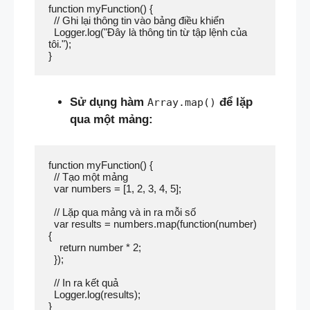
function myFunction() {

  // Ghi lại thông tin vào bảng điều khiển

  Logger.log("Đây là thông tin từ tập lệnh của 
tôi.");

Sử dụng hàm
để lặp
Array.map()
qua một mảng:
function myFunction() {

  // Tạo một mảng

  var numbers = [1, 2, 3, 4, 5];

  // Lặp qua mảng và in ra mỗi số

  var results = numbers.map(function(number) 
{

    return number * 2;

  });

  // In ra kết quả

  Logger.log(results);
